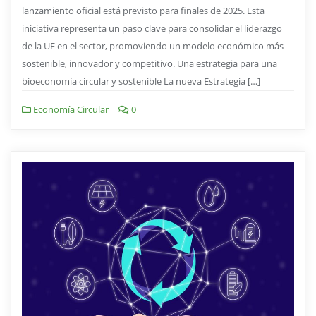
lanzamiento oficial está previsto para finales de 2025. Esta
iniciativa representa un paso clave para consolidar el liderazgo
de la UE en el sector, promoviendo un modelo económico más
sostenible, innovador y competitivo. Una estrategia para una
bioeconomía circular y sostenible La nueva Estrategia […]
Economía Circular
0