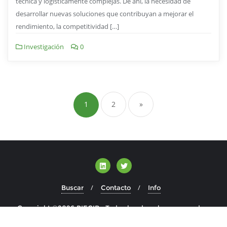
técnica y logísticamente complejas. De ahí, la necesidad de
desarrollar nuevas soluciones que contribuyan a mejorar el
rendimiento, la competitividad […]
Investigación
0
1
2
»
Buscar
Contacto
Info
Copyright ©2026 BIECIR . Todos los derechos reservados.
Desarrollado por
WordPress
&
Diseñado por
Bizberg Themes