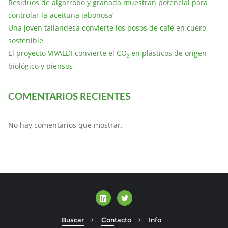
Residuos de algarrobo y granada muestran potencial para
controlar la ‘aceituna jabonosa’
Una joven tailandesa convierte los posos de café en cuero
sostenible
El proyecto VIVALDI convierte el CO₂ en plásticos de origen
biológico y piensos
COMENTARIOS RECIENTES
No hay comentarios que mostrar.
Buscar
Contacto
Info