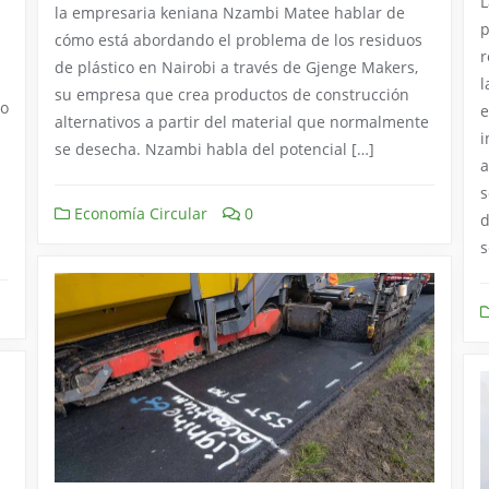
L
la empresaria keniana Nzambi Matee hablar de
p
cómo está abordando el problema de los residuos
r
de plástico en Nairobi a través de Gjenge Makers,
l
su empresa que crea productos de construcción
yo
e
alternativos a partir del material que normalmente
i
se desecha. Nzambi habla del potencial […]
a
s
Economía Circular
0
d
s