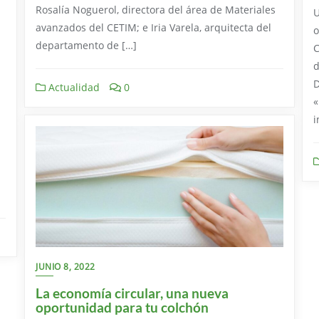
Rosalía Noguerol, directora del área de Materiales
U
avanzados del CETIM; e Iria Varela, arquitecta del
o
departamento de […]
C
d
D
Actualidad
0
«
i
JUNIO 8, 2022
La economía circular, una nueva
oportunidad para tu colchón