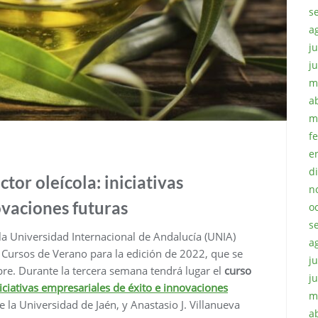
s
a
ju
j
m
a
m
f
e
d
tor oleícola: iniciativas
n
ovaciones futuras
o
s
a Universidad Internacional de Andalucía (UNIA)
a
 Cursos de Verano para la edición de 2022, que se
ju
bre. Durante la tercera semana tendrá lugar el
curso
j
niciativas empresariales de éxito e innovaciones
m
de la Universidad de Jaén, y Anastasio J. Villanueva
a