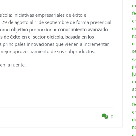
m
f
ícola: iniciativas empresariales de éxito e
e
l 29 de agosto al 1 de septiembre de forma presencial
d
 como
objetivo
proporcionar
conocimiento avanzado
n
s de éxito en el sector oleícola, basada en los
o
as principales innovaciones que vienen a incrementar
el mejor aprovechamiento de sus subproductos.
s
a
en la fuente.
ju
j
m
a
m
f
e
0
d
n
a