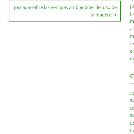
ju
Jornada sobre las ventajas ambientales del uso de
j
la madera
m
a
m
f
e
d
C
A
B
B
B
E
I