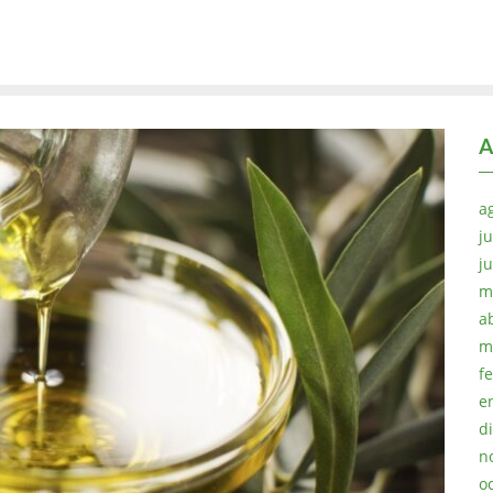
A
a
ju
j
m
a
m
f
e
d
n
o