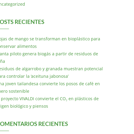
ncategorized
OSTS RECIENTES
ojas de mango se transforman en bioplástico para
onservar alimentos
lanta piloto genera biogás a partir de residuos de
iña
esiduos de algarrobo y granada muestran potencial
ara controlar la ‘aceituna jabonosa’
na joven tailandesa convierte los posos de café en
uero sostenible
l proyecto VIVALDI convierte el CO₂ en plásticos de
rigen biológico y piensos
OMENTARIOS RECIENTES