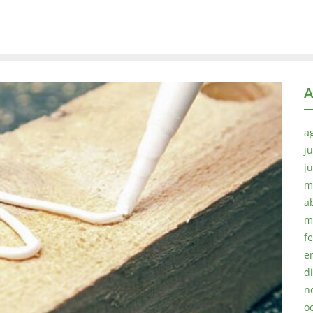
A
a
ju
j
m
a
m
f
e
d
n
o