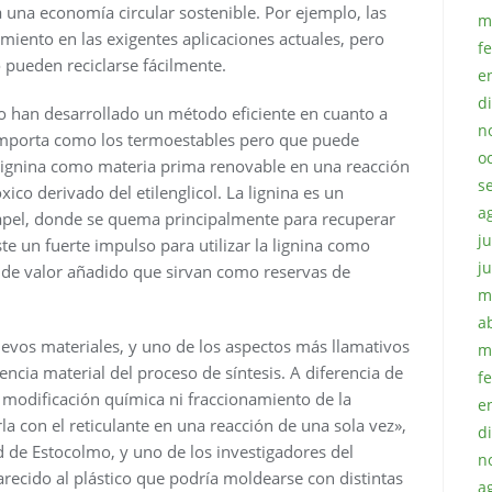
 una economía circular sostenible. Por ejemplo, las
m
miento en las exigentes aplicaciones actuales, pero
f
 pueden reciclarse fácilmente.
e
d
o han desarrollado un método eficiente en cuanto a
n
omporta como los termoestables pero que puede
o
 lignina como materia prima renovable en una reacción
s
ico derivado del etilenglicol. La lignina es un
a
 papel, donde se quema principalmente para recuperar
ju
te un fuerte impulso para utilizar la lignina como
j
 de valor añadido que sirvan como reservas de
m
a
evos materiales, y uno de los aspectos más llamativos
m
iencia material del proceso de síntesis. A diferencia de
f
modificación química ni fraccionamiento de la
e
 con el reticulante en una reacción de una sola vez»,
d
d de Estocolmo, y uno de los investigadores del
n
arecido al plástico que podría moldearse con distintas
a