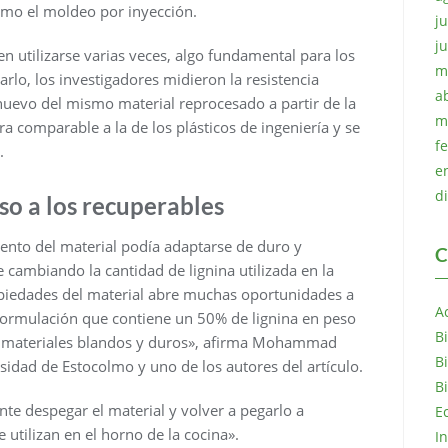
omo el moldeo por inyección.
ju
j
n utilizarse varias veces, algo fundamental para los
m
arlo, los investigadores midieron la resistencia
a
nuevo del mismo material reprocesado a partir de la
m
a comparable a la de los plásticos de ingeniería y se
f
.
e
d
so a los recuperables
iento del material podía adaptarse de duro y
C
cambiando la cantidad de lignina utilizada en la
opiedades del material abre muchas oportunidades a
A
 formulación que contiene un 50% de lignina en peso
B
de materiales blandos y duros», afirma Mohammad
B
sidad de Estocolmo y uno de los autores del artículo.
B
te despegar el material y volver a pegarlo a
E
utilizan en el horno de la cocina».
I