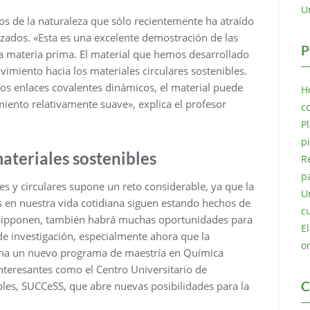
U
sos de la naturaleza que sólo recientemente ha atraído
zados. «Esta es una excelente demostración de las
P
sa materia prima. El material que hemos desarrollado
vimiento hacia los materiales circulares sostenibles.
dos enlaces covalentes dinámicos, el material puede
H
iento relativamente suave», explica el profesor
c
P
p
materiales sostenibles
R
p
es y circulares supone un reto considerable, ya que la
U
s en nuestra vida cotidiana siguen estando hechos de
c
 Sipponen, también habrá muchas oportunidades para
E
 de investigación, especialmente ahora que la
o
cha un nuevo programa de maestría en Química
interesantes como el Centro Universitario de
C
bles, SUCCeSS, que abre nuevas posibilidades para la