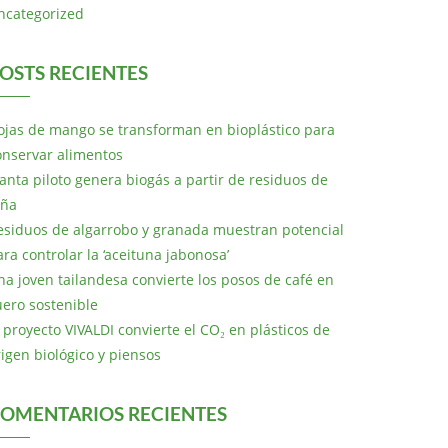
ncategorized
OSTS RECIENTES
ojas de mango se transforman en bioplástico para
onservar alimentos
lanta piloto genera biogás a partir de residuos de
iña
esiduos de algarrobo y granada muestran potencial
ara controlar la ‘aceituna jabonosa’
na joven tailandesa convierte los posos de café en
uero sostenible
l proyecto VIVALDI convierte el CO₂ en plásticos de
rigen biológico y piensos
OMENTARIOS RECIENTES