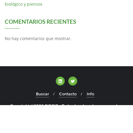
biológico y piensos
COMENTARIOS RECIENTES
No hay comentarios que mostrar.
Buscar
Contacto
Info
Copyright ©2026 BIECIR . Todos los derechos reservados.
Desarrollado por
WordPress
&
Diseñado por
Bizberg Themes
WP Twitter Auto Publish
Powered By :
XYZScripts.com