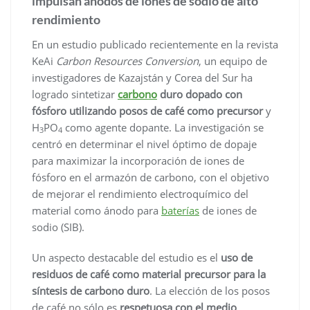
impulsan ánodos de iones de sodio de alto
rendimiento
En un estudio publicado recientemente en la revista
KeAi
Carbon Resources Conversion
, un equipo de
investigadores de Kazajstán y Corea del Sur ha
logrado sintetizar
carbono
duro dopado con
fósforo utilizando posos de café como precursor
y
H
PO
como agente dopante. La investigación se
3
4
centró en determinar el nivel óptimo de dopaje
para maximizar la incorporación de iones de
fósforo en el armazón de carbono, con el objetivo
de mejorar el rendimiento electroquímico del
material como ánodo para
baterías
de iones de
sodio (SIB).
Un aspecto destacable del estudio es el
uso de
residuos de café como material precursor para la
síntesis de carbono duro
. La elección de los posos
de café no sólo es
respetuosa con el medio