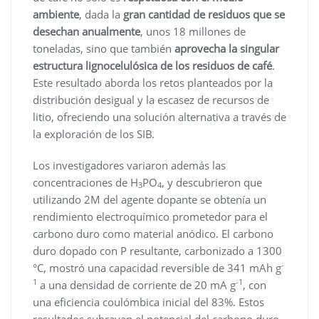
ambiente
, dada la
gran cantidad de residuos que se
desechan anualmente
, unos 18 millones de
toneladas, sino que también
aprovecha la singular
estructura lignocelulósica de los residuos de café
.
Este resultado aborda los retos planteados por la
distribución desigual y la escasez de recursos de
litio, ofreciendo una solución alternativa a través de
la exploración de los SIB.
Los investigadores variaron además las
concentraciones de H
PO
, y descubrieron que
3
4
utilizando 2M del agente dopante se obtenía un
rendimiento electroquímico prometedor para el
carbono duro como material anódico. El carbono
duro dopado con P resultante, carbonizado a 1300
-
°C, mostró una capacidad reversible de 341 mAh g
1
-1
a una densidad de corriente de 20 mA g
, con
una eficiencia coulómbica inicial del 83%. Estos
resultados subrayan el potencial del carbono duro