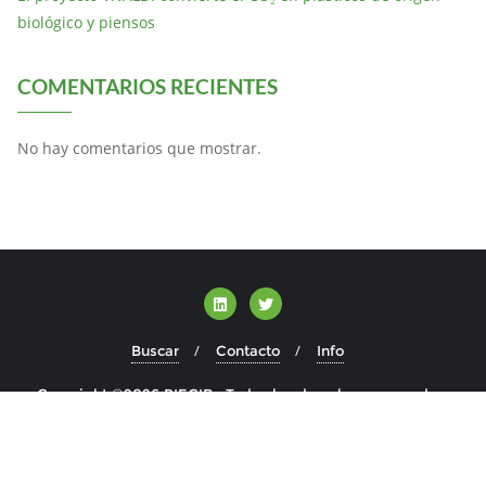
biológico y piensos
COMENTARIOS RECIENTES
No hay comentarios que mostrar.
Buscar
Contacto
Info
Copyright ©2026 BIECIR . Todos los derechos reservados.
Desarrollado por
WordPress
&
Diseñado por
Bizberg Themes
WP Twitter Auto Publish
Powered By :
XYZScripts.com