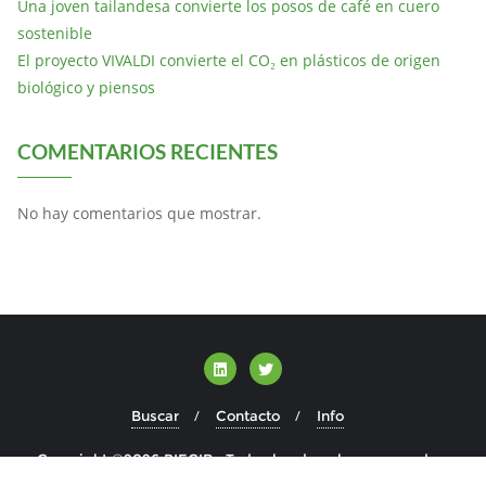
Una joven tailandesa convierte los posos de café en cuero
sostenible
El proyecto VIVALDI convierte el CO₂ en plásticos de origen
biológico y piensos
COMENTARIOS RECIENTES
No hay comentarios que mostrar.
Buscar
Contacto
Info
Copyright ©2026 BIECIR . Todos los derechos reservados.
Desarrollado por
WordPress
&
Diseñado por
Bizberg Themes