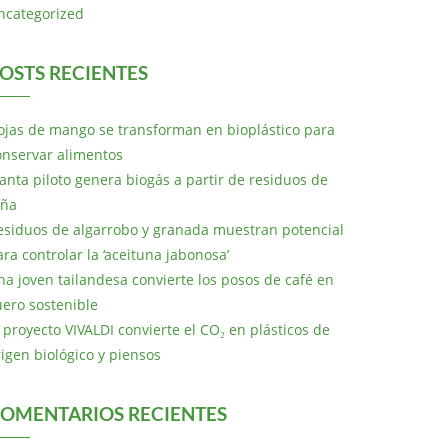
ncategorized
OSTS RECIENTES
ojas de mango se transforman en bioplástico para
onservar alimentos
lanta piloto genera biogás a partir de residuos de
iña
esiduos de algarrobo y granada muestran potencial
ara controlar la ‘aceituna jabonosa’
na joven tailandesa convierte los posos de café en
uero sostenible
l proyecto VIVALDI convierte el CO₂ en plásticos de
rigen biológico y piensos
OMENTARIOS RECIENTES