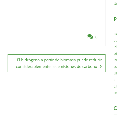
U
P
H
0
c
P
p
El hidrógeno a partir de biomasa puede reducir
R
considerablemente las emisiones de carbono
p
U
c
E
o
C