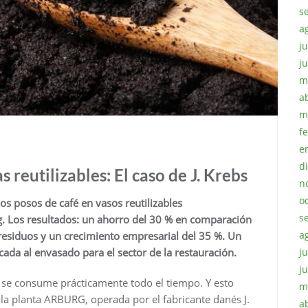
s
a
ju
j
m
a
m
f
e
d
s reutilizables: El caso de J. Krebs
n
o
os posos de café en vasos reutilizables
s
g. Los resultados: un ahorro del 30 % en comparación
a
residuos y un crecimiento empresarial del 35 %. Un
ju
cada al envasado para el sector de la restauración.
j
 se consume prácticamente todo el tiempo. Y esto
m
la planta ARBURG, operada por el fabricante danés J.
a