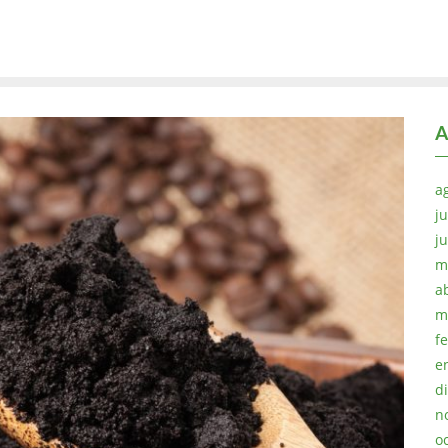
A
a
ju
j
m
a
m
f
e
d
n
o