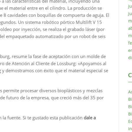
a las características del material, incluyendo una
ju
 el material entre en el cilindro. La producción se
j
e 8 cavidades con boquillas de compuerta de aguja. El
m
undos. Un sistema robótico pórtico Multilift V 15
a
oldeo por inyección, se realiza el grabado láser (por
m
do del empaquetado automatizado por un robot de seis
f
e
rburg, resume la fase de aceptación con un molde de
d
ro de Atención al Cliente de Lossburg: «Apoyamos al
 y demostramos con éxito que el material especial se
C
as permite procesar diversos bioplásticos y mezclas
A
ia de futuro de la empresa, que creció más del 35 por
B
B
B
n la fuente. Si te gustado esta publicación
dale a
E
I