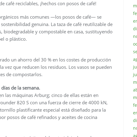
e café reciclables, ¡hechos con posos de café!
m
f
 orgánicos más comunes —los posos de café— se
e
ostenibilidad genuina. La taza de café reutilizable de
d
os, biodegradable y compostable en casa, sustituyendo
n
el o plástico.
o
s
a
grado un ahorro del 30 % en los costes de producción
ju
la vez que reducen los residuos. Los vasos se pueden
antes de compostarlos.
j
m
7 días de la semana.
a
en las máquinas Arburg; cinco de ellas están en
m
rounder 820 S con una fuerza de cierre de 4000 kN,
f
ornillo plastificante especial está diseñado para la
e
r posos de café refinados y aceites de cocina
d
n
a