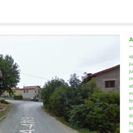
A
a
ju
j
m
a
m
f
e
d
n
o