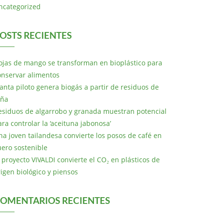
ncategorized
OSTS RECIENTES
ojas de mango se transforman en bioplástico para
onservar alimentos
lanta piloto genera biogás a partir de residuos de
iña
esiduos de algarrobo y granada muestran potencial
ara controlar la ‘aceituna jabonosa’
na joven tailandesa convierte los posos de café en
uero sostenible
l proyecto VIVALDI convierte el CO₂ en plásticos de
rigen biológico y piensos
OMENTARIOS RECIENTES