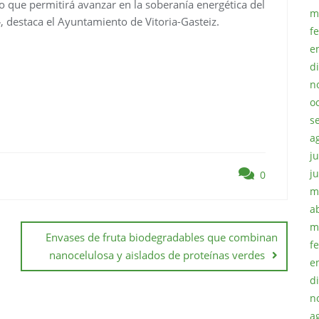
ivo que permitirá avanzar en la soberanía energética del
m
 destaca el Ayuntamiento de Vitoria-Gasteiz.
f
e
d
n
o
s
a
ju
j
0
m
a
m
Envases de fruta biodegradables que combinan
f
nanocelulosa y aislados de proteínas verdes
e
d
n
a