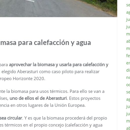
s
a
ju
j
m
omasa para calefacción y agua
a
m
f
e
 para
aprovechar la biomasa y usarla para calefacción y
d
elegido Aberasturi como caso piloto para realizar
n
uropeo Horizonte 2020.
o
 la biomasa para usos térmicos. Para ello se van a
s
íses,
uno de ellos el de Aberasturi
. Estos proyectos
a
iencia en otros lugares de la Unión Europea.
ju
j
ea circular
. Y es que la biomasa procederá del propio
m
nes térmicos en el propio concejo (calefacción y agua
a