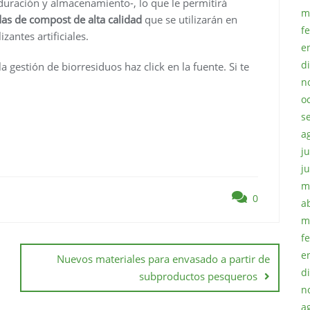
duración y almacenamiento-, lo que le permitirá
m
as de compost de alta calidad
que se utilizarán en
f
izantes artificiales.
e
d
 gestión de biorresiduos haz click en la fuente. Si te
n
o
s
a
ju
j
m
0
a
m
f
e
Nuevos materiales para envasado a partir de
d
subproductos pesqueros
n
a