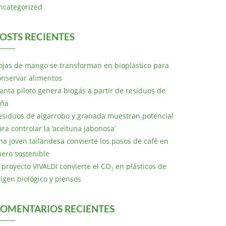
ncategorized
OSTS RECIENTES
ojas de mango se transforman en bioplástico para
onservar alimentos
lanta piloto genera biogás a partir de residuos de
iña
esiduos de algarrobo y granada muestran potencial
ara controlar la ‘aceituna jabonosa’
na joven tailandesa convierte los posos de café en
uero sostenible
l proyecto VIVALDI convierte el CO₂ en plásticos de
rigen biológico y piensos
OMENTARIOS RECIENTES