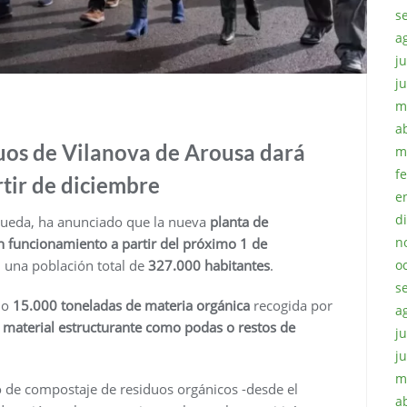
s
a
ju
j
m
a
uos de Vilanova de Arousa dará
m
f
rtir de diciembre
e
d
Rueda, ha anunciado que la nueva
planta de
n
n funcionamiento a partir del próximo 1 de
o
 una población total de
327.000 habitantes
.
s
año
15.000 toneladas de materia orgánica
recogida por
a
 material estructurante como podas o restos de
ju
j
m
so de compostaje de residuos orgánicos -desde el
a