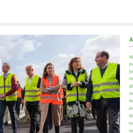
A
a
ju
j
m
a
m
f
e
d
n
o