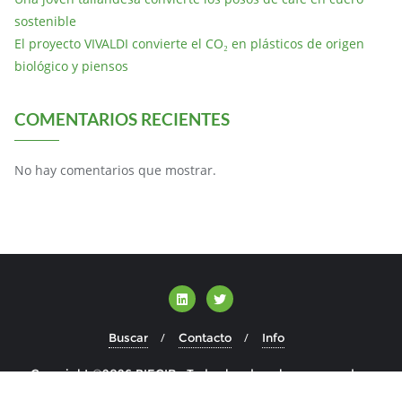
sostenible
El proyecto VIVALDI convierte el CO₂ en plásticos de origen
biológico y piensos
COMENTARIOS RECIENTES
No hay comentarios que mostrar.
Buscar
Contacto
Info
Copyright ©2026 BIECIR . Todos los derechos reservados.
Desarrollado por
WordPress
&
Diseñado por
Bizberg Themes