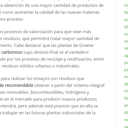
la obtención de una mayor cantidad de productos de
m
sí como aumentar la calidad de las nuevas materias
f
evo proceso.
e
d
los procesos de valorización para que sean más
n
os residuos, que permitirá tratar mayor cantidad de
o
iento. Cabe destacar que las plantas de Greene
s
o carbonoso
cuyo destino final es el vertedero
a
do por los procesos de reciclaje y reutilización, entre
ju
residuos sólidos urbanos o industriales.
j
m
o para realizar los ensayos con residuos que
a
más recomendable
obtener a partir del sistema integral
m
 gases renovables, biocombustibles, hidrógeno y
f
das en el mercado para producir nuevos productos
e
mantendrá, pero además está previsto que en ella se
trabajar en las futuras plantas industriales de la
d
n
a