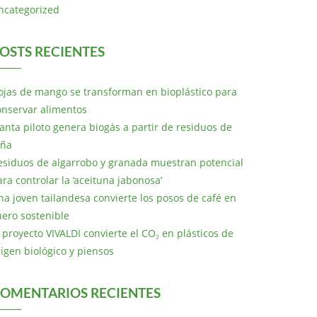
ncategorized
OSTS RECIENTES
ojas de mango se transforman en bioplástico para
onservar alimentos
lanta piloto genera biogás a partir de residuos de
iña
esiduos de algarrobo y granada muestran potencial
ara controlar la ‘aceituna jabonosa’
na joven tailandesa convierte los posos de café en
uero sostenible
l proyecto VIVALDI convierte el CO₂ en plásticos de
rigen biológico y piensos
OMENTARIOS RECIENTES