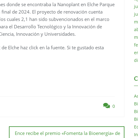
ones donde se encontraba la Nanoplant en Elche Parque
ju
 a final de 2024. El proyecto de renovación cuenta
j
 los cuales 2,1 han sido subvencionados en el marco
m
ara el Desarrollo Tecnológico y la Innovación de
a
Ciencia, Innovación y Universidades.
m
f
e Elche haz click en la fuente. Si te gustado esta
e
d
C
A
B
0
B
B
E
Ence recibe el premio «Fomenta la Bioenergía» de
I