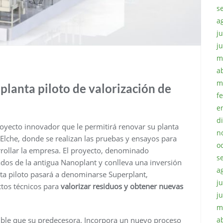
s
a
ju
j
m
a
m
lanta piloto de valorización de
f
e
d
oyecto innovador que le permitirá renovar su planta
n
 Elche, donde se realizan las pruebas y ensayos para
o
rrollar la empresa. El proyecto, denominado
s
dos de la antigua Nanoplant y conlleva una inversión
a
ta piloto pasará a denominarse Superplant,
ju
tos técnicos para
valorizar residuos y obtener nuevas
j
m
exible que su predecesora. Incorpora un nuevo proceso
a