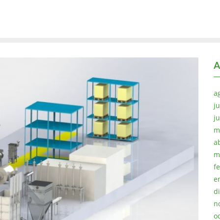
A
a
ju
j
m
a
m
f
e
d
n
o