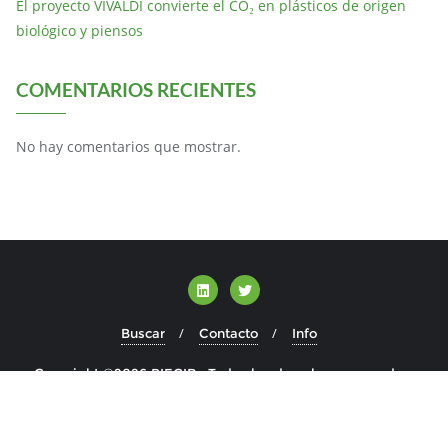
El proyecto VIVALDI convierte el CO₂ en plásticos de origen
biológico y piensos
COMENTARIOS RECIENTES
No hay comentarios que mostrar.
Buscar
Contacto
Info
Copyright ©2026 BIECIR . Todos los derechos reservados.
Desarrollado por
WordPress
&
Diseñado por
Bizberg Themes