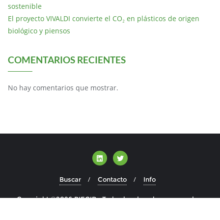
sostenible
El proyecto VIVALDI convierte el CO₂ en plásticos de origen
biológico y piensos
COMENTARIOS RECIENTES
No hay comentarios que mostrar.
Buscar
Contacto
Info
Copyright ©2026 BIECIR . Todos los derechos reservados.
Desarrollado por
WordPress
&
Diseñado por
Bizberg Themes