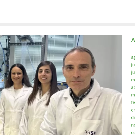
A
a
ju
j
m
a
m
f
e
d
n
o