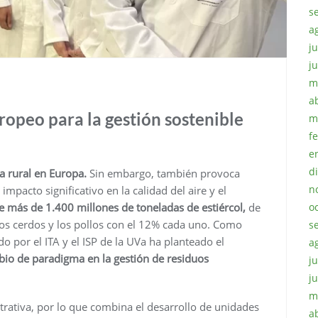
s
a
ju
j
m
a
ropeo para la gestión sostenible
m
f
e
d
ía rural en Europa.
Sin embargo, también provoca
n
 impacto significativo en la calidad del aire y el
o
más de 1.400 millones de toneladas de estiércol,
de
los cerdos y los pollos con el 12% cada uno. Como
s
o por el ITA y el ISP de la UVa ha planteado el
a
bio de paradigma en la gestión de residuos
ju
j
m
rativa, por lo que combina el desarrollo de unidades
a