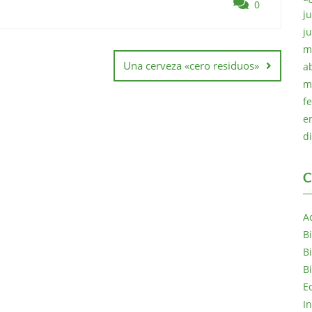
0
ju
j
m
Una cerveza «cero residuos»
a
m
f
e
d
C
A
B
B
B
E
I