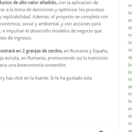
uctos de alto valor añadido,
con la aplicación de
m
yar a la toma de decisiones y optimizar los procesos
f
y replicabilidad. Además, el proyecto se completa con
e
conómica, social y ambiental, y con acciones para
d
o, e impulsar el desarrollo modelos de negocio que
n
tes de ingresos.
o
s
ostrará en 2 granjas de cerdos,
en Rumanía y España,
a
nja avícola, en Rumanía, promoviendo así la transición
ju
hacia una bioeconomía sostenible.
j
 haz click en la fuente. Si te ha gustado esta
m
a
m
f
e
d
n
a