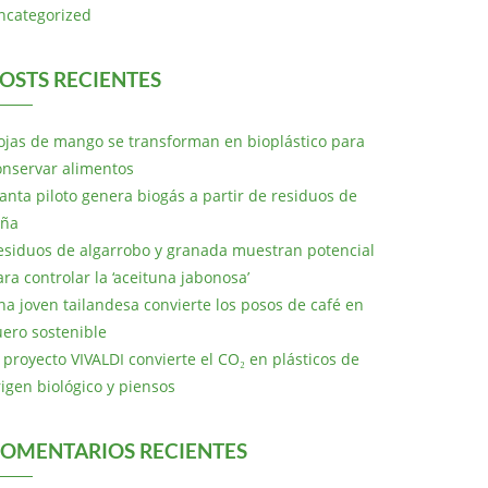
ncategorized
OSTS RECIENTES
ojas de mango se transforman en bioplástico para
onservar alimentos
lanta piloto genera biogás a partir de residuos de
iña
esiduos de algarrobo y granada muestran potencial
ara controlar la ‘aceituna jabonosa’
na joven tailandesa convierte los posos de café en
uero sostenible
l proyecto VIVALDI convierte el CO₂ en plásticos de
rigen biológico y piensos
OMENTARIOS RECIENTES