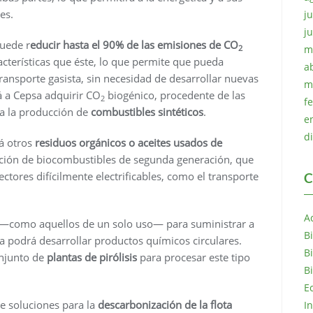
es.
ju
j
puede r
educir hasta el 90% de las emisiones de CO
2
m
cterísticas que éste, lo que permite que pueda
a
transporte gasista, sin necesidad de desarrollar nuevas
m
á a Cepsa adquirir CO
biogénico, procedente de las
2
f
a la producción de
combustibles sintéticos
.
e
d
rá otros
residuos orgánicos o aceites usados de
cción de biocombustibles de segunda generación, que
ectores difícilmente electrificables, como el transporte
C
A
s —como aquellos de un solo uso— para suministrar a
B
a podrá desarrollar productos químicos circulares.
B
onjunto de
plantas de pirólisis
para procesar este tipo
B
E
de soluciones para la
descarbonización de la flota
I