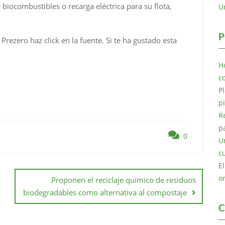
biocombustibles o recarga eléctrica para su flota,
U
P
Prezero haz click en la fuente. Si te ha gustado esta
H
c
P
p
R
p
0
U
c
E
o
Proponen el reciclaje químico de residuos
biodegradables como alternativa al compostaje
C