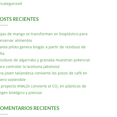
ncategorized
OSTS RECIENTES
ojas de mango se transforman en bioplástico para
onservar alimentos
lanta piloto genera biogás a partir de residuos de
iña
esiduos de algarrobo y granada muestran potencial
ara controlar la ‘aceituna jabonosa’
na joven tailandesa convierte los posos de café en
uero sostenible
l proyecto VIVALDI convierte el CO₂ en plásticos de
rigen biológico y piensos
OMENTARIOS RECIENTES