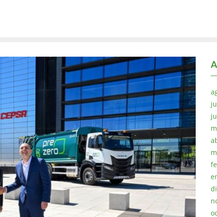
A
a
ju
j
m
a
m
f
e
d
n
o