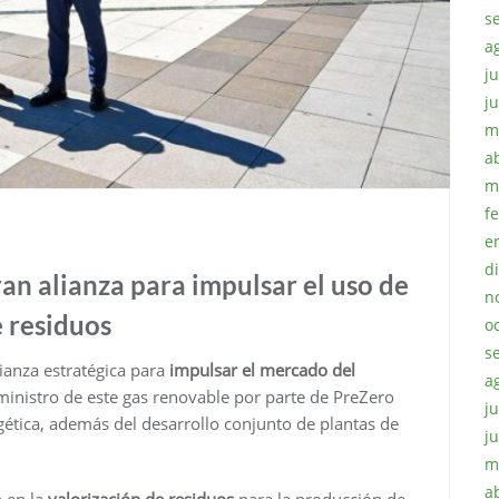
s
a
ju
j
m
a
m
f
e
d
an alianza para impulsar el uso de
n
e residuos
o
s
anza estratégica para
impulsar el mercado del
a
ministro de este gas renovable por parte de PreZero
ju
gética, además del desarrollo conjunto de plantas de
j
m
a
 en la
valorización de residuos
para la producción de