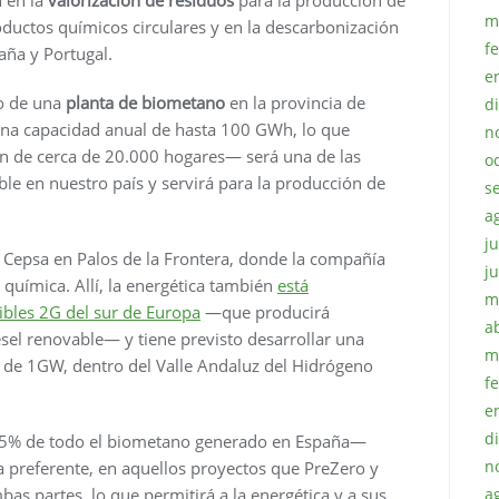
m
ductos químicos circulares y en la descarbonización
f
aña y Portugal.
e
o de una
planta de biometano
en la provincia de
d
una capacidad anual de hasta 100 GWh, lo que
n
ón de cerca de 20.000 hogares— será una de las
o
le en nuestro país y servirá para la producción de
s
a
ju
de Cepsa en Palos de la Frontera, donde la compañía
j
química. Allí, la energética también
está
m
bles 2G del sur de Europa
—que producirá
a
ésel renovable— y tiene previsto desarrollar una
m
 de 1GW, dentro del Valle Andaluz del Hidrógeno
f
e
d
5% de todo el biometano generado en España—
n
a preferente, en aquellos proyectos que PreZero y
as partes, lo que permitirá a la energética y a sus
a