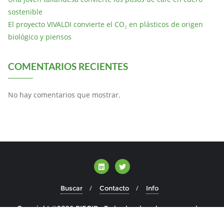
sostenible
El proyecto VIVALDI convierte el CO₂ en plásticos de origen
biológico y piensos
COMENTARIOS RECIENTES
No hay comentarios que mostrar.
Buscar
Contacto
Info
Copyright ©2026 BIECIR . Todos los derechos reservados.
Desarrollado por
WordPress
&
Diseñado por
Bizberg Themes