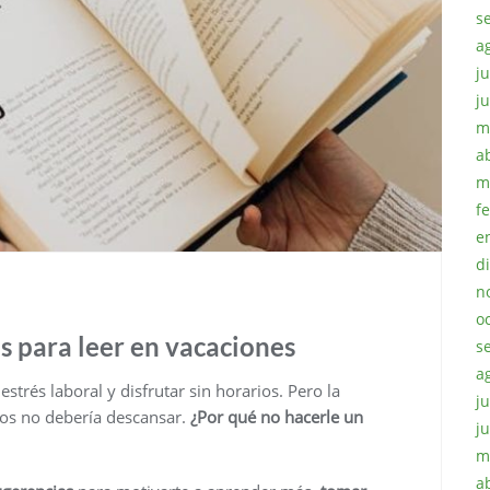
s
a
ju
j
m
a
m
f
e
d
n
o
es para leer en vacaciones
s
a
strés laboral y disfrutar sin horarios. Pero la
ju
duos no debería descansar.
¿Por qué no hacerle un
j
m
a