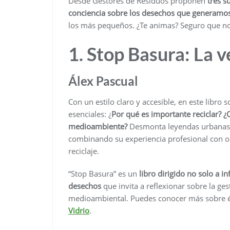
Desde Gestores de Residuos proponen
tres s
conciencia sobre los desechos que generamo
los más pequeños. ¿Te animas? Seguro que no
1. Stop Basura: La v
Álex Pascual
Con un estilo claro y accesible, en este libr
esenciales: ¿
Por qué es importante reciclar? ¿
medioambiente?
Desmonta leyendas urbanas y
combinando su experiencia profesional con ob
reciclaje.
“Stop Basura” es un
libro dirigido no solo a i
desechos
que invita a reflexionar sobre la g
medioambiental. Puedes conocer más sobre él
Vidrio
.