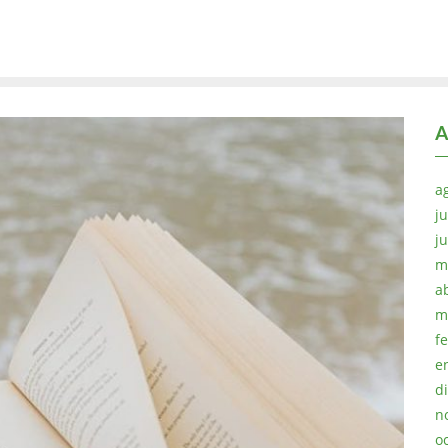
A
a
ju
j
m
a
m
f
e
d
n
o