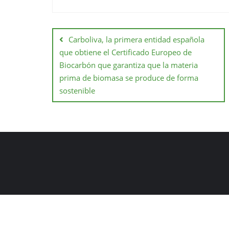
Carboliva, la primera entidad española
que obtiene el Certificado Europeo de
Biocarbón que garantiza que la materia
prima de biomasa se produce de forma
sostenible
Copyright ©2026 BIECIR .