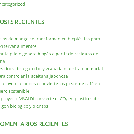
ncategorized
OSTS RECIENTES
ojas de mango se transforman en bioplástico para
onservar alimentos
lanta piloto genera biogás a partir de residuos de
iña
esiduos de algarrobo y granada muestran potencial
ara controlar la ‘aceituna jabonosa’
na joven tailandesa convierte los posos de café en
uero sostenible
l proyecto VIVALDI convierte el CO₂ en plásticos de
rigen biológico y piensos
OMENTARIOS RECIENTES