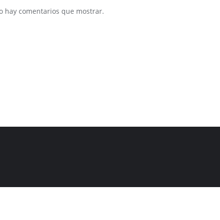
o hay comentarios que mostrar.
eñado por
Bizberg Themes