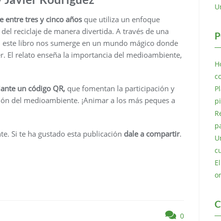
U
e entre tres y cinco años
que utiliza un enfoque
 del reciclaje de manera divertida. A través de una
P
es, este libro nos sumerge en un mundo mágico donde
er. El relato enseña la importancia del medioambiente,
H
c
iante un código QR,
que fomentan la participación y
P
ción del medioambiente. ¡Animar a los más peques a
p
R
p
ente. Si te ha gustado esta publicación
dale a compartir
.
U
c
E
o
C
0