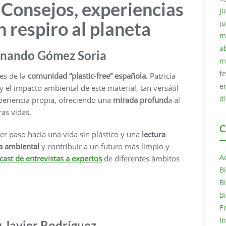
o. Consejos, experiencias
ju
n respiro al planeta
j
m
a
ernando Gómez Soria
m
f
es de la
comunidad “plastic-free” española.
Patricia
e
 el impacto ambiental de este material, tan versátil
d
periencia propia, ofreciendo una
mirada profund
a al
as vidas.
C
mer paso hacia una vida sin plástico y una
lectura
la ambiental
y contribuir a un futuro más limpio y
A
ast de entrevistas a expertos
de diferentes ámbitos
B
B
B
E
I
y Javier Rodríguez