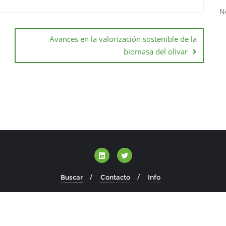
N
Avances en la valorización sostenible de la
biomasa del olivar
Buscar
Contacto
Info
 Todos los derechos reservados.
Desarrollado por
WordPress
&
Dis
WP Twitter Auto Publish
Powered By :
XYZScripts.com