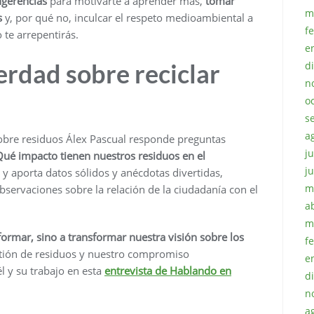
ugerencias
para motivarte a aprender más,
tomar
m
s
y, por qué no, inculcar el respeto medioambiental a
f
 te arrepentirás.
e
erdad sobre reciclar
d
n
o
s
a
o sobre residuos Álex Pascual responde preguntas
ju
Qué impacto tienen nuestros residuos en el
j
 aporta datos sólidos y anécdotas divertidas,
m
servaciones sobre la relación de la ciudadanía con el
a
m
nformar, sino a transformar nuestra visión sobre los
f
estión de residuos y nuestro compromiso
e
 y su trabajo en esta
entrevista de Hablando en
d
n
a