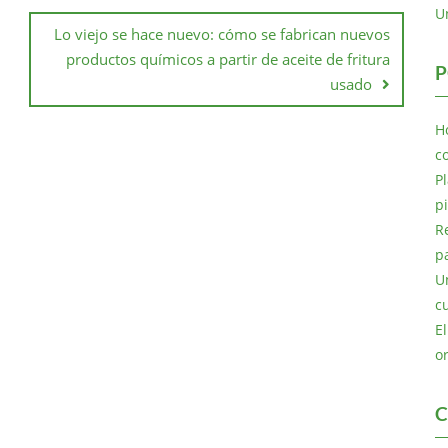
U
Lo viejo se hace nuevo: cómo se fabrican nuevos
productos químicos a partir de aceite de fritura
P
usado
H
c
P
p
R
p
U
c
E
o
C