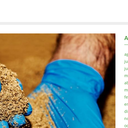
A
a
ju
j
m
a
m
f
e
d
n
o