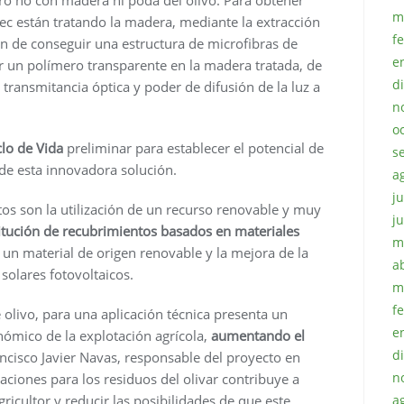
m
tec están tratando la madera, mediante la extracción
f
in de conseguir una estructura de microfibras de
e
rar un polímero transparente en la madera tratada, de
d
 transmitancia óptica y poder de difusión de la luz a
n
o
clo de Vida
preliminar para establecer el potencial de
s
de esta innovadora solución.
a
ju
tos son la utilización de un recurso renovable y muy
j
itución de recubrimientos basados en materiales
m
 un material de origen renovable y la mejora de la
a
 solares fotovoltaicos.
m
f
 olivo, para una aplicación técnica presenta un
e
ómico de la explotación agrícola,
aumentando el
d
ancisco Javier Navas, responsable del proyecto en
n
caciones para los residuos del olivar contribuye a
icultor y reducir las posibilidades de que este
a