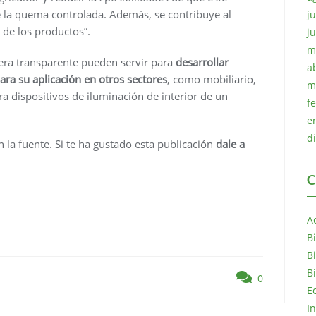
e la quema controlada. Además, se contribuye al
ju
de los productos”.
j
m
era transparente pueden servir para
desarrollar
a
ra su aplicación en otros sectores
, como mobiliario,
m
ra dispositivos de iluminación de interior de un
f
e
d
n la fuente. Si te ha gustado esta publicación
dale a
C
A
B
B
B
0
E
I