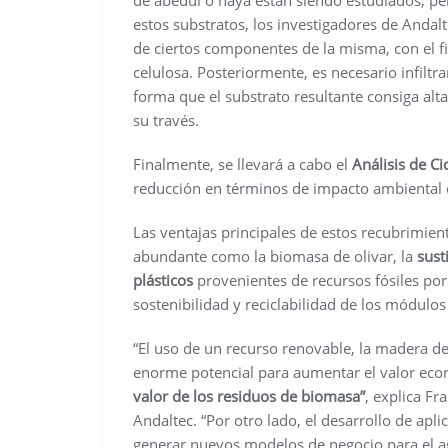
estos substratos, los investigadores de Andal
de ciertos componentes de la misma, con el f
celulosa. Posteriormente, es necesario infilt
forma que el substrato resultante consiga alta
su través.
Finalmente, se llevará a cabo el
Análisis de Ci
reducción en términos de impacto ambiental 
Las ventajas principales de estos recubrimien
abundante como la biomasa de olivar, la
sust
plásticos
provenientes de recursos fósiles por
sostenibilidad y reciclabilidad de los módulos
“El uso de un recurso renovable, la madera de
enorme potencial para aumentar el valor econ
valor de los residuos de biomasa”
, explica Fr
Andaltec. “Por otro lado, el desarrollo de apli
generar nuevos modelos de negocio para el agr