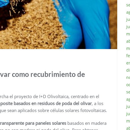
s
a
ju
j
m
a
m
f
e
d
livar como recubrimiento de
n
o
s
ha el proyecto de I+D Olivoltaica, centrado en el
a
posite basados en residuos de poda del olivar
, a los
ju
ue sean aplicados sobre células solares fotovoltaicas.
j
m
ransparente para paneles solares
basados en madera
a
ro no con madera ni poda del olivo. Para obtener