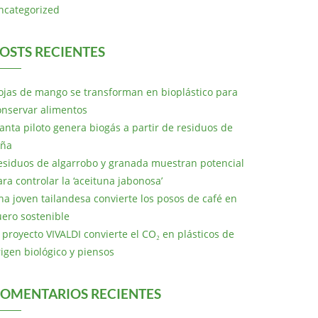
ncategorized
OSTS RECIENTES
ojas de mango se transforman en bioplástico para
onservar alimentos
lanta piloto genera biogás a partir de residuos de
iña
esiduos de algarrobo y granada muestran potencial
ara controlar la ‘aceituna jabonosa’
na joven tailandesa convierte los posos de café en
uero sostenible
l proyecto VIVALDI convierte el CO₂ en plásticos de
rigen biológico y piensos
OMENTARIOS RECIENTES