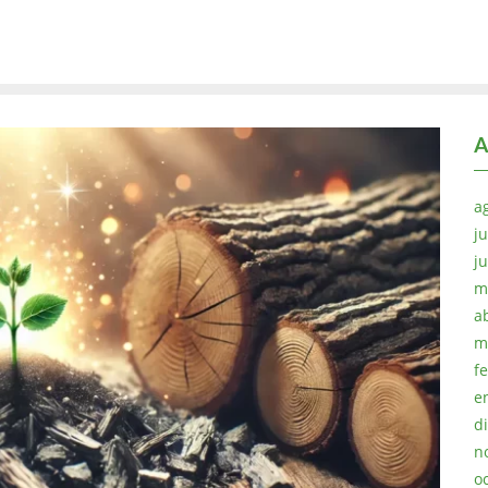
A
a
ju
j
m
a
m
f
e
d
n
o