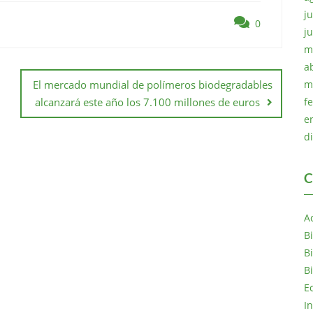
ju
0
j
m
a
m
El mercado mundial de polímeros biodegradables
f
alcanzará este año los 7.100 millones de euros
e
d
C
A
B
B
B
E
I