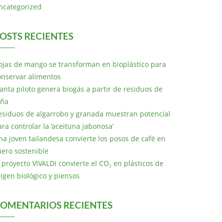
ncategorized
OSTS RECIENTES
ojas de mango se transforman en bioplástico para
onservar alimentos
lanta piloto genera biogás a partir de residuos de
iña
esiduos de algarrobo y granada muestran potencial
ara controlar la ‘aceituna jabonosa’
na joven tailandesa convierte los posos de café en
uero sostenible
l proyecto VIVALDI convierte el CO₂ en plásticos de
rigen biológico y piensos
OMENTARIOS RECIENTES