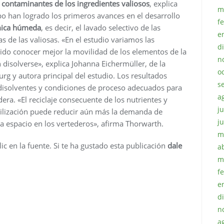
s contaminantes de los ingredientes valiosos
, explica
m
po han logrado los primeros avances en el desarrollo
f
mica húmeda
, es decir, el lavado selectivo de las
e
as de las valiosas. «En el estudio variamos las
d
tido conocer mejor la movilidad de los elementos de la
n
 disolverse», explica Johanna Eichermüller, de la
o
rg y autora principal del estudio. Los resultados
s
disolventes y condiciones de proceso adecuados para
a
ra. «El reciclaje consecuente de los nutrientes y
ju
utilización puede reducir aún más la demanda de
j
a espacio en los vertederos», afirma Thorwarth.
m
ic en la fuente. Si te ha gustado esta publicación
dale
a
m
f
e
d
n
a