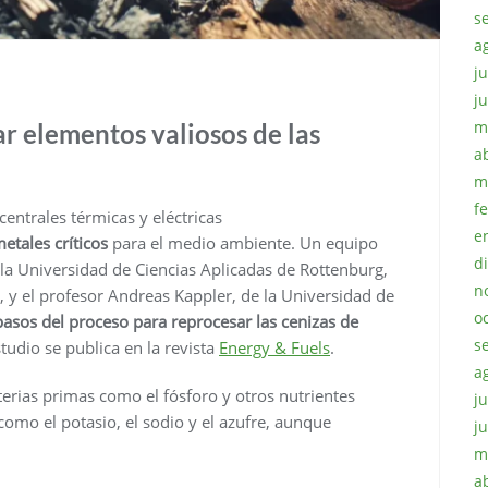
s
a
ju
j
m
r elementos valiosos de las
a
m
f
centrales térmicas y eléctricas
e
etales críticos
para el medio ambiente. Un equipo
d
 la Universidad de Ciencias Aplicadas de Rottenburg,
n
 y el profesor Andreas Kappler, de la Universidad de
o
asos del proceso para reprocesar las cenizas de
s
estudio se publica en la revista
Energy & Fuels
.
a
erias primas como el fósforo y otros nutrientes
ju
 como el potasio, el sodio y el azufre, aunque
j
m
a