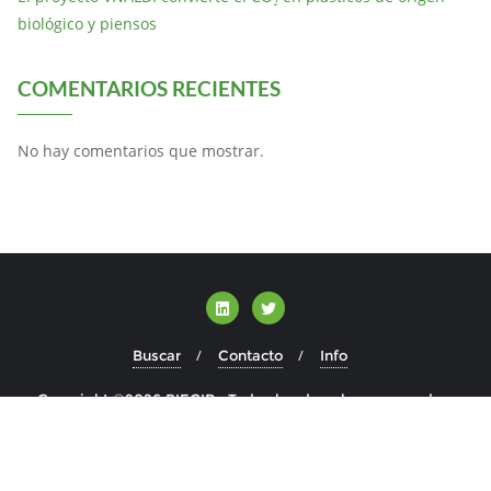
biológico y piensos
COMENTARIOS RECIENTES
No hay comentarios que mostrar.
Buscar
Contacto
Info
Copyright ©2026 BIECIR . Todos los derechos reservados.
Desarrollado por
WordPress
&
Diseñado por
Bizberg Themes
WP Twitter Auto Publish
Powered By :
XYZScripts.com