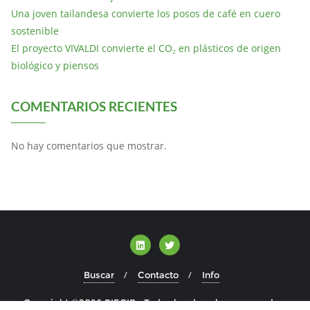
Una joven tailandesa convierte los posos de café en cuero
sostenible
El proyecto VIVALDI convierte el CO₂ en plásticos de origen
biológico y piensos
COMENTARIOS RECIENTES
No hay comentarios que mostrar.
Buscar
Contacto
Info
Copyright ©2026 BIECIR . Todos los derechos reservados.