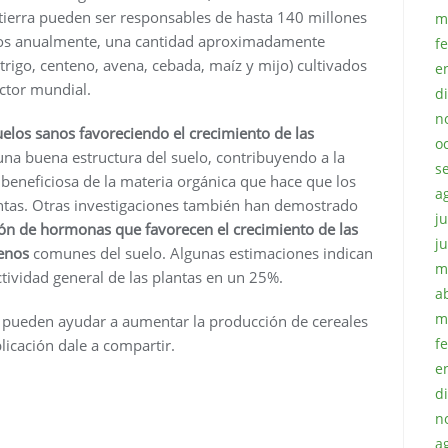
 tierra pueden ser responsables de hasta 140 millones
m
dos anualmente, una cantidad aproximadamente
f
trigo, centeno, avena, cebada, maíz y mijo) cultivados
e
ctor mundial.
d
n
uelos sanos favoreciendo el crecimiento de las
o
na buena estructura del suelo, contribuyendo a la
s
beneficiosa de la materia orgánica que hace que los
a
antas. Otras investigaciones también han demostrado
ju
ción de hormonas que favorecen el crecimiento de las
j
genos
comunes del suelo. Algunas estimaciones indican
m
ividad general de las plantas en un 25%.
a
m
 pueden ayudar a aumentar la producción de cereales
f
blicación dale a compartir.
e
d
n
a