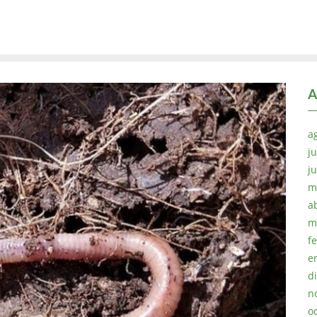
A
a
ju
j
m
a
m
f
e
d
n
o