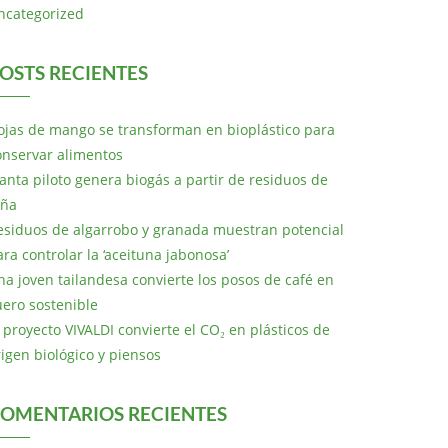
ncategorized
OSTS RECIENTES
ojas de mango se transforman en bioplástico para
onservar alimentos
lanta piloto genera biogás a partir de residuos de
iña
esiduos de algarrobo y granada muestran potencial
ara controlar la ‘aceituna jabonosa’
na joven tailandesa convierte los posos de café en
uero sostenible
l proyecto VIVALDI convierte el CO₂ en plásticos de
rigen biológico y piensos
OMENTARIOS RECIENTES