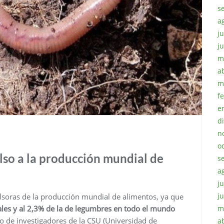
s
a
ju
j
m
a
m
f
e
d
n
o
so a la producción mundial de
s
a
ju
j
soras de la producción mundial de alimentos, ya que
ales y al 2,3% de la de legumbres en todo el mundo
m
o de investigadores de la CSU (Universidad de
a