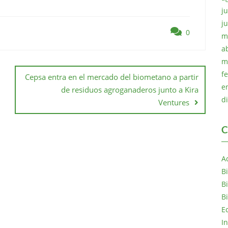
ju
j
0
m
a
m
f
Cepsa entra en el mercado del biometano a partir
e
de residuos agroganaderos junto a Kira
d
Ventures
C
A
B
B
B
E
I