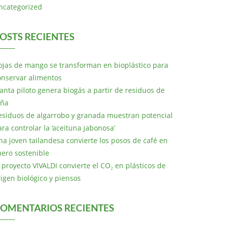
ncategorized
OSTS RECIENTES
ojas de mango se transforman en bioplástico para
onservar alimentos
lanta piloto genera biogás a partir de residuos de
iña
esiduos de algarrobo y granada muestran potencial
ara controlar la ‘aceituna jabonosa’
na joven tailandesa convierte los posos de café en
uero sostenible
l proyecto VIVALDI convierte el CO₂ en plásticos de
rigen biológico y piensos
OMENTARIOS RECIENTES