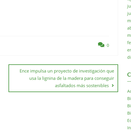
ju
j
m
a
m
f
0
e
d
Ence impulsa un proyecto de investigación que
C
usa la lignina de la madera para conseguir
asfaltados más sostenibles
A
B
B
B
E
I