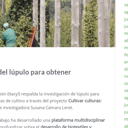
s
a
ju
j
m
a
m
f
e
d
 del lúpulo para obtener
n
o
s
eón (Itacyl) respalda la investigación de lúpulo para
a
as de cultivo a través del proyecto
Cultivar culturas:
ju
a e investigadora Susana Cámara Leret.
j
m
trabajo ha desarrollado una
plataforma multidisciplinar
a
 profundizar sobre el
desarrollo de biotextiles y