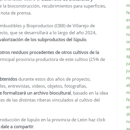
m
e la bioconstrucción, recubrimientos para superficies,
f
 nota de prensa.
e
combustibles y Bioproductos (CBB) de Villarejo de
d
cto, que se desarrollará a lo largo del año 2024,
n
valorización de los subproductos del lúpulo
.
o
s
 otros residuos procedentes de otros cultivos de la
a
rincipal provincia productora de este cultivo (25% de
ju
j
m
obtenidos
durante estos dos años de proyecto,
a
es, entrevistas, vídeos, objetos, fotografías,
m
e formalizará un archivo biocultural
, basado en la idea
f
s de las distintas riberas vinculados al cultivo del
e
d
roducción de lúpulo en la provincia de León haz click
n
n
dale a compartir
.
a