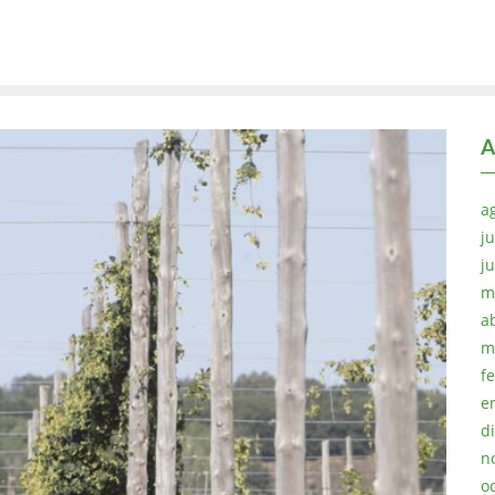
A
a
ju
j
m
a
m
f
e
d
n
o