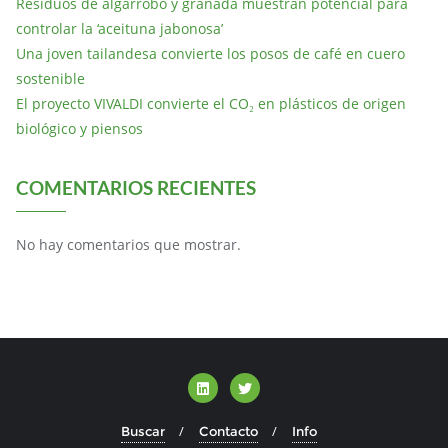
Residuos de algarrobo y granada muestran potencial para
controlar la ‘aceituna jabonosa’
Una joven tailandesa convierte los posos de café en cuero
sostenible
El proyecto VIVALDI convierte el CO₂ en plásticos de origen
biológico y piensos
COMENTARIOS RECIENTES
No hay comentarios que mostrar.
Buscar
Contacto
Info