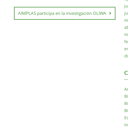
ju
j
AIMPLAS participa en la investigación OLIWA
m
a
m
f
e
d
C
A
B
B
B
E
I