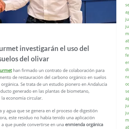
s
a
ju
j
m
a
urmet investigarán el uso del
m
f
suelos del olivar
e
d
urmet
han firmado un contrato de colaboración para
n
ento de restauración del carbono orgánico en suelos
o
 orgánica. Se trata de un estudio pionero en Andalucía
oducto generado en las plantas de biometano,
s
 la economía circular.
a
ju
a y agua que se genera en el proceso de digestión
j
ra, este residuo no había tenido una aplicación
m
n a que puede convertirse en una
enmienda orgánica
a