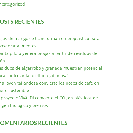
ncategorized
OSTS RECIENTES
ojas de mango se transforman en bioplástico para
onservar alimentos
lanta piloto genera biogás a partir de residuos de
iña
esiduos de algarrobo y granada muestran potencial
ara controlar la ‘aceituna jabonosa’
na joven tailandesa convierte los posos de café en
uero sostenible
l proyecto VIVALDI convierte el CO₂ en plásticos de
rigen biológico y piensos
OMENTARIOS RECIENTES