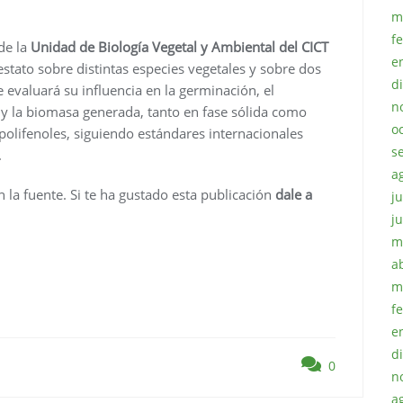
m
f
 de la
Unidad de Biología Vegetal y Ambiental del CICT
e
estato sobre distintas especies vegetales y sobre dos
d
 evaluará su influencia en la germinación, el
n
 y la biomasa generada, tanto en fase sólida como
o
 polifenoles, siguiendo estándares internacionales
s
.
a
 la fuente. Si te ha gustado esta publicación
dale a
ju
j
m
a
m
f
e
d
0
n
a