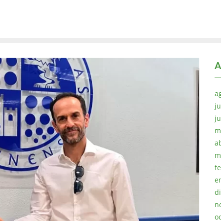
A
a
ju
j
m
a
m
f
e
d
n
o