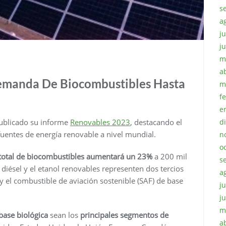
s
a
ju
j
m
a
emanda De Biocombustibles Hasta
m
f
e
publicado su informe
Renovables 2023
, destacando el
d
s fuentes de energía renovable a nivel mundial.
n
o
otal de biocombustibles aumentará un 23%
a 200 mil
s
 diésel y el etanol renovables representen dos tercios
a
 y el combustible de aviación sostenible (SAF) de base
ju
j
m
base biológica
sean los
principales segmentos de
a