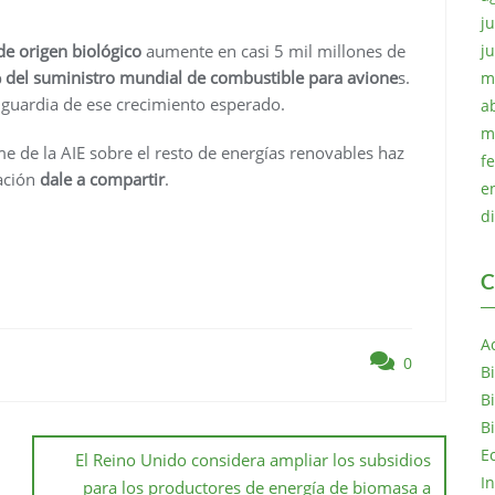
ju
de origen biológico
aumente en casi 5 mil millones de
j
 del suministro mundial de combustible para avione
s.
m
nguardia de ese crecimiento esperado.
a
m
me de la AIE sobre el resto de energías renovables haz
f
cación
dale a compartir
.
e
d
C
A
0
B
B
B
E
El Reino Unido considera ampliar los subsidios
I
para los productores de energía de biomasa a