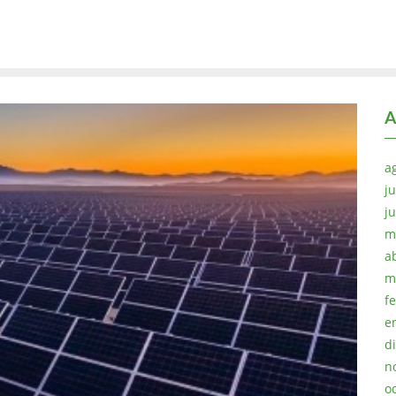
A
a
ju
j
m
a
m
f
e
d
n
o