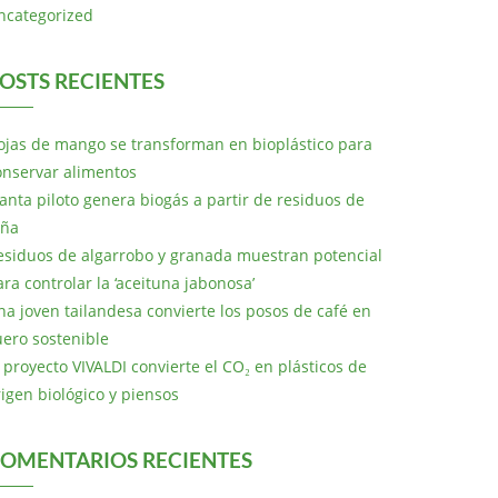
ncategorized
OSTS RECIENTES
ojas de mango se transforman en bioplástico para
onservar alimentos
lanta piloto genera biogás a partir de residuos de
iña
esiduos de algarrobo y granada muestran potencial
ara controlar la ‘aceituna jabonosa’
na joven tailandesa convierte los posos de café en
uero sostenible
l proyecto VIVALDI convierte el CO₂ en plásticos de
rigen biológico y piensos
OMENTARIOS RECIENTES