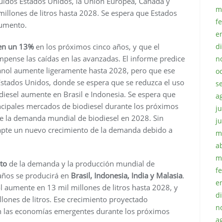
luidos Estados Unidos, la Unión Europea, Canadá y
m
llones de litros hasta 2028. Se espera que Estados
f
aumento.
e
ten un 13%
en los próximos cinco años, y que el
d
pense las caídas en las avanzadas. El informe predice
n
anol aumente ligeramente hasta 2028, pero que ese
o
tados Unidos, donde se espera que se reduzca el uso
s
diesel aumente en Brasil e Indonesia. Se espera que
a
ncipales mercados de biodiesel durante los próximos
ju
de la demanda mundial de biodiesel en 2028. Sin
j
capte un nuevo crecimiento de la demanda debido a
m
a
m
nto
de la demanda y la producción mundial de
f
años se producirá en
Brasil, Indonesia, India y Malasia
.
e
ol aumente en 13 mil millones de litros hasta 2028, y
d
lones de litros. Ese crecimiento proyectado
n
en las economías emergentes durante los próximos
a