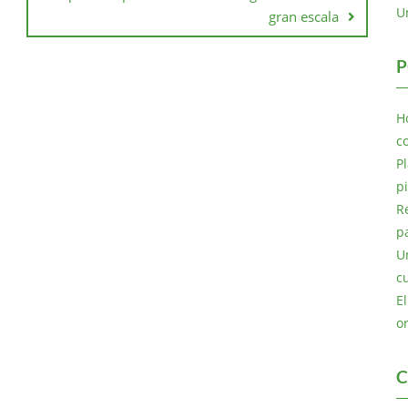
U
gran escala
P
H
c
P
p
R
p
U
c
E
o
C