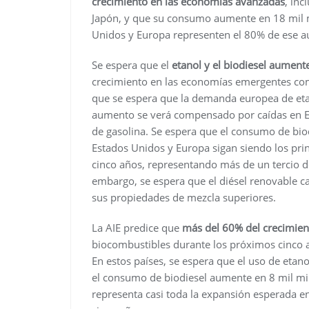
crecimiento en las economías avanzadas
, inc
Japón, y que su consumo aumente en 18 mil mi
Unidos y Europa representen el 80% de ese 
Se espera que el
etanol y el biodiesel aumen
crecimiento en las economías emergentes com
que se espera que la demanda europea de et
aumento se verá compensado por caídas en Es
de gasolina. Se espera que el consumo de bio
Estados Unidos y Europa sigan siendo los pri
cinco años, representando más de un tercio 
embargo, se espera que el diésel renovable 
sus propiedades de mezcla superiores.
La AIE predice que
más del 60% del crecimie
biocombustibles durante los próximos cinco 
En estos países, se espera que el uso de etan
el consumo de biodiesel aumente en 8 mil mil
representa casi toda la expansión esperada 